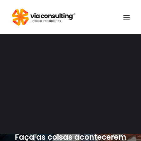
CRM
Analytics
Inovação
Customer Experience
Faça as coisas acontecerem