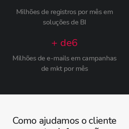
Milhões
de registros por mês em
soluções de BI
+ de
6
Milhões
de e-mails em campanhas
de mkt por mês
Como ajudamos o cliente